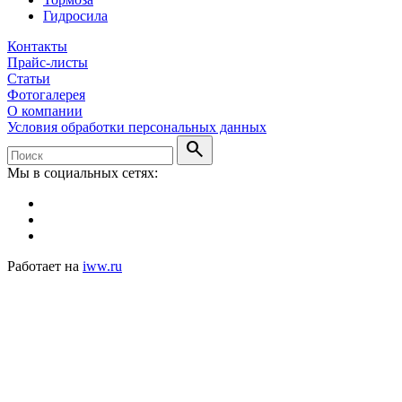
Гидросила
Контакты
Прайс-листы
Статьи
Фотогалерея
О компании
Условия обработки персональных данных
search
Мы в социальных сетях:
Работает на
iww.ru