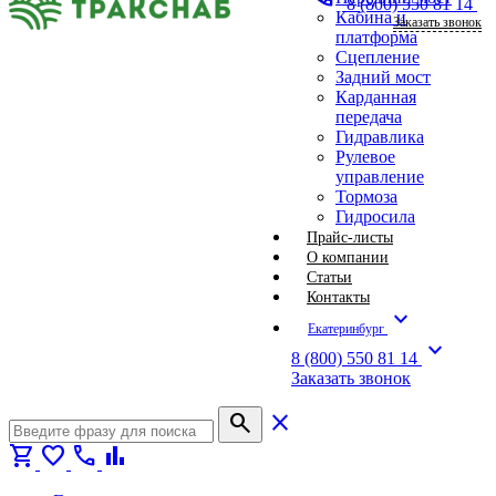
8 (800) 550 81 14
Кабина и
Заказать звонок
платформа
Сцепление
Задний мост
Карданная
передача
Гидравлика
Рулевое
управление
Тормоза
Гидросила
Прайс-листы
О компании
Статьи
Контакты
expand_more
Екатеринбург
expand_more
8 (800) 550 81 14
Заказать звонок
search
close
shopping_cart
favorite
call
bar_chart