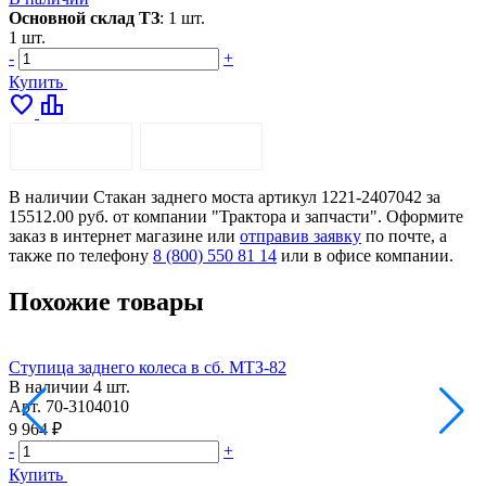
Основной склад ТЗ
:
1 шт.
1 шт.
-
+
Купить
favorite
leaderboard
ОПИСАНИЕ
ДОСТАВКА
В наличии Стакан заднего моста артикул 1221-2407042 за
15512.00 руб. от компании "Трактора и запчасти". Оформите
заказ в интернет магазине или
отправив заявку
по почте, а
также по телефону
8 (800) 550 81 14
или в офисе компании.
Похожие товары
Ступица заднего колеса в сб. МТЗ-82
Т
В наличии
4 шт.
Н
Арт.
70-3104010
А
9 964 ₽
3
-
+
-
Купить