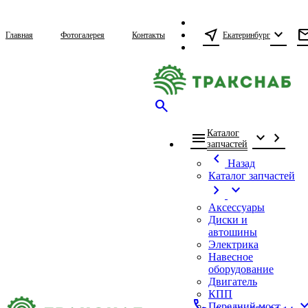
near_me
expand_more
ma
Екатеринбург
Главная
Фотогалерея
Контакты
search
Каталог
menu
expand_more
chevron_right
запчастей
chevron_left
Назад
Каталог запчастей
chevron_right
expand_more
Аксессуары
Диски и
автошины
Электрика
Навесное
оборудование
Двигатель
КПП
call
expand_
Передний мост