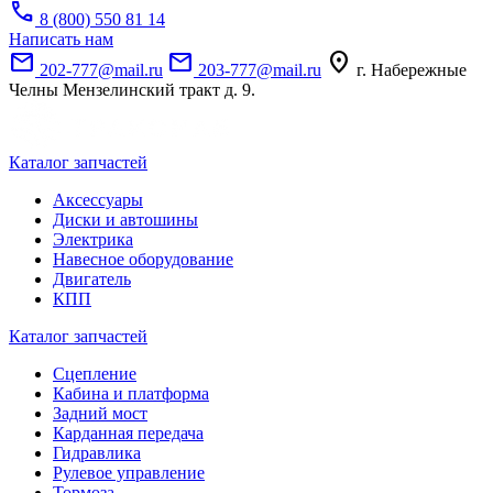
call
8 (800) 550 81 14
Написать нам
mail
mail
location_on
202-777@mail.ru
203-777@mail.ru
г. Набережные
Челны Мензелинский тракт д. 9.
Каталог запчастей
Аксессуары
Диски и автошины
Электрика
Навесное оборудование
Двигатель
КПП
Каталог запчастей
Сцепление
Кабина и платформа
Задний мост
Карданная передача
Гидравлика
Рулевое управление
Тормоза