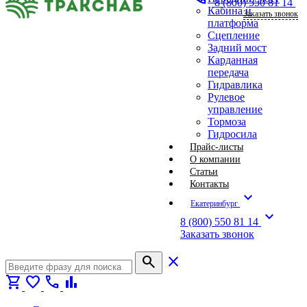
8 (800) 550 81 14
Кабина и
Заказать звонок
платформа
Сцепление
Задний мост
Карданная
передача
Гидравлика
Рулевое
управление
Тормоза
Гидросила
Прайс-листы
О компании
Статьи
Контакты
expand_more
Екатеринбург
expand_more
8 (800) 550 81 14
Заказать звонок
search
close
shopping_cart
favorite
call
bar_chart