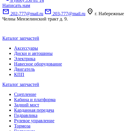
8 (800) 550 81 14
Написать нам
mail
mail
location_on
202-777@mail.ru
203-777@mail.ru
г. Набережные
Челны Мензелинский тракт д. 9.
Каталог запчастей
Аксессуары
Диски и автошины
Электрика
Навесное оборудование
Двигатель
КПП
Каталог запчастей
Сцепление
Кабина и платформа
Задний мост
Карданная передача
Гидравлика
Рулевое управление
Тормоза