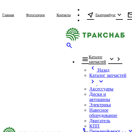
near_me
expand_more
ma
Екатеринбург
Главная
Фотогалерея
Контакты
search
Каталог
menu
expand_more
chevron_right
запчастей
chevron_left
Назад
Каталог запчастей
chevron_right
expand_more
Аксессуары
Диски и
автошины
Электрика
Навесное
оборудование
Двигатель
КПП
call
expand_
Передний мост