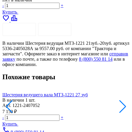
-
+
Купить
favorite
leaderboard
ОПИСАНИЕ
ДОСТАВКА
В наличии Шестерня ведущая МТЗ-1221 21зуб.-20зуб. артикул
5336-2405028А за 9557.00 руб. от компании "Трактора и
запчасти". Оформите заказ в интернет магазине или
отправив
заявку
по почте, а также по телефону
8 (800) 550 81 14
или в
офисе компании.
Похожие товары
Шестерня ведущего вала МТЗ-1221 27 зуб
Ш
В наличии
1 шт.
Н
Арт.
1221-2407052
А
7 150 ₽
7
-
+
-
Купить
call