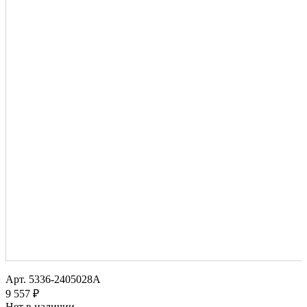
Арт.
5336-2405028А
9 557 ₽
Нет в наличии