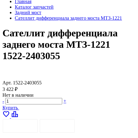
Главная
Каталог запчастей
Задний мост
Сателлит дифференциала заднего моста МТЗ-1221
Сателлит дифференциала
заднего моста МТЗ-1221
1522-2403055
Арт.
1522-2403055
3 422 ₽
Нет в наличии
-
+
Купить
favorite
leaderboard
ОПИСАНИЕ
ДОСТАВКА