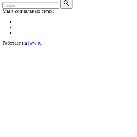
search
Мы в социальных сетях:
Работает на
iww.ru