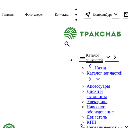
near_me
expand_more
ma
Екатеринбург
Главная
Фотогалерея
Контакты
search
Каталог
menu
expand_more
chevron_right
запчастей
chevron_left
Назад
Каталог запчастей
chevron_right
expand_more
Аксессуары
Диски и
автошины
Электрика
Навесное
оборудование
Двигатель
КПП
call
expand_
Передний мост