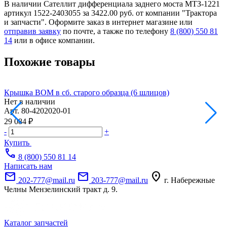
В наличии Сателлит дифференциала заднего моста МТЗ-1221
артикул 1522-2403055 за 3422.00 руб. от компании "Трактора
и запчасти". Оформите заказ в интернет магазине или
отправив заявку
по почте, а также по телефону
8 (800) 550 81
14
или в офисе компании.
Похожие товары
Крышка ВОМ в сб. старого образца (6 шлицов)
С
Нет в наличии
Н
Арт.
80-4202020-01
А
29 084 ₽
7
-
+
-
Купить
call
8 (800) 550 81 14
Написать нам
mail
mail
location_on
202-777@mail.ru
203-777@mail.ru
г. Набережные
Челны Мензелинский тракт д. 9.
Каталог запчастей