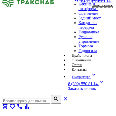
8 (800) 550 81 14
Кабина и
Заказать звонок
платформа
Сцепление
Задний мост
Карданная
передача
Гидравлика
Рулевое
управление
Тормоза
Гидросила
Прайс-листы
О компании
Статьи
Контакты
expand_more
Екатеринбург
expand_more
8 (800) 550 81 14
Заказать звонок
search
close
shopping_cart
favorite
call
bar_chart