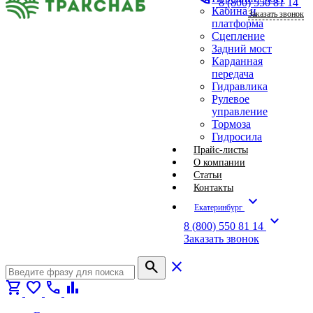
8 (800) 550 81 14
Кабина и
Заказать звонок
платформа
Сцепление
Задний мост
Карданная
передача
Гидравлика
Рулевое
управление
Тормоза
Гидросила
Прайс-листы
О компании
Статьи
Контакты
expand_more
Екатеринбург
expand_more
8 (800) 550 81 14
Заказать звонок
search
close
shopping_cart
favorite
call
bar_chart