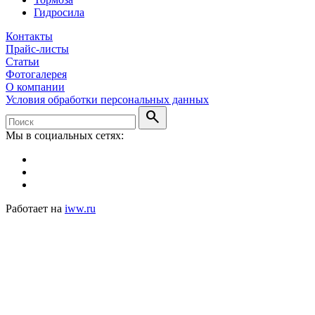
Гидросила
Контакты
Прайс-листы
Статьи
Фотогалерея
О компании
Условия обработки персональных данных
search
Мы в социальных сетях:
Работает на
iww.ru