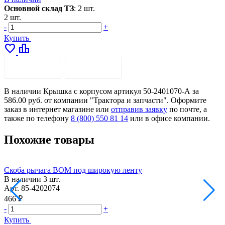
Основной склад ТЗ
:
2 шт.
2 шт.
-
+
Купить
favorite
leaderboard
ОПИСАНИЕ
ДОСТАВКА
В наличии Крышка с корпусом артикул 50-2401070-А за
586.00 руб. от компании "Трактора и запчасти". Оформите
заказ в интернет магазине или
отправив заявку
по почте, а
также по телефону
8 (800) 550 81 14
или в офисе компании.
Похожие товары
Скоба рычага ВОМ под широкую ленту
В наличии
3 шт.
Арт.
85-4202074
А
466 ₽
4
-
+
-
Купить