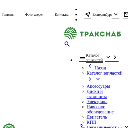
near_me
expand_more
ma
Екатеринбург
Главная
Фотогалерея
Контакты
search
Каталог
menu
expand_more
chevron_right
запчастей
chevron_left
Назад
Каталог запчастей
chevron_right
expand_more
Аксессуары
Диски и
автошины
Электрика
Навесное
оборудование
Двигатель
КПП
call
expand_
Передний мост