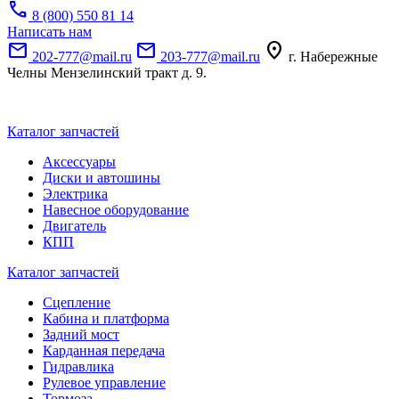
call
8 (800) 550 81 14
Написать нам
mail
mail
location_on
202-777@mail.ru
203-777@mail.ru
г. Набережные
Челны Мензелинский тракт д. 9.
Каталог запчастей
Аксессуары
Диски и автошины
Электрика
Навесное оборудование
Двигатель
КПП
Каталог запчастей
Сцепление
Кабина и платформа
Задний мост
Карданная передача
Гидравлика
Рулевое управление
Тормоза