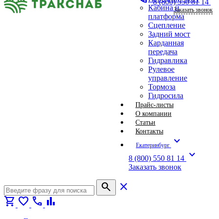
8 (800) 550 81 14
Кабина и
Заказать звонок
платформа
Сцепление
Задний мост
Карданная
передача
Гидравлика
Рулевое
управление
Тормоза
Гидросила
Прайс-листы
О компании
Статьи
Контакты
expand_more
Екатеринбург
expand_more
8 (800) 550 81 14
Заказать звонок
search
close
shopping_cart
favorite
call
bar_chart