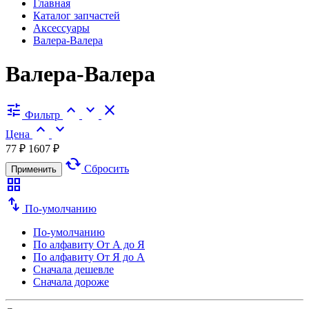
Главная
Каталог запчастей
Аксессуары
Валера-Валера
Валера-Валера
tune
expand_less
expand_more
close
Фильтр
expand_less
expand_more
Цена
77 ₽
1607 ₽
cached
Сбросить
Применить
grid_view
swap_vert
По-умолчанию
По-умолчанию
По алфавиту
От А до Я
По алфавиту
От Я до А
Сначала дешевле
Сначала дороже