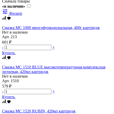
Сначала товары
«в наличии»
tune
Фильтр
Смазка МС 1000 многофункциональная, 400г картридж
Нет в наличии
Арт.
213
601 ₽
-
+
Купить
Смазка МС 1510 BLUE высокотемпературная комплексная
литиевая, 420мл картридж
Нет в наличии
Арт.
1510
579 ₽
-
+
Купить
Смазка МС 1520 RUBIN, 420мл картридж