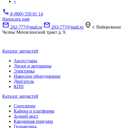
»
call
8 (800) 550 81 14
Написать нам
mail
mail
location_on
202-777@mail.ru
203-777@mail.ru
г. Набережные
Челны Мензелинский тракт д. 9.
Каталог запчастей
Аксессуары
Диски и автошины
Электрика
Навесное оборудование
Двигатель
КПП
Каталог запчастей
Сцепление
Кабина и платформа
Задний мост
Карданная передача
Гидравлика