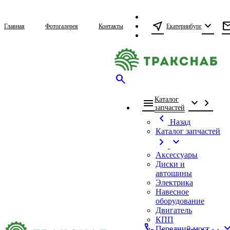
near_me
expand_more
ma
Екатеринбург
Главная
Фотогалерея
Контакты
search
Каталог
menu
expand_more
chevron_right
запчастей
chevron_left
Назад
Каталог запчастей
chevron_right
expand_more
Аксессуары
Диски и
автошины
Электрика
Навесное
оборудование
Двигатель
КПП
call
expand_
Передний мост