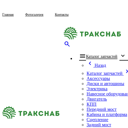
Главная
Фотогалерея
Контакты
search
menu
expand_more
che
Каталог запчастей
chevron_left
Назад
chevron_
Каталог запчастей
Аксессуары
Диски и автошины
Электрика
Навесное оборудова
Двигатель
КПП
Передний мост
Кабина и платформа
Сцепление
Задний мост