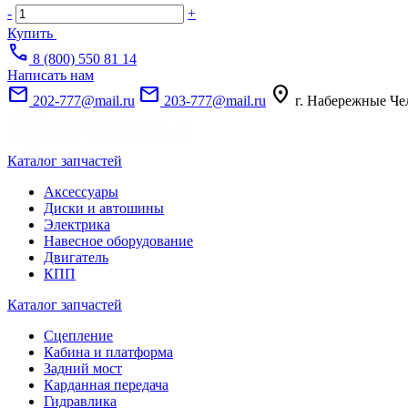
-
+
Купить
call
8 (800) 550 81 14
Написать нам
mail
mail
location_on
202-777@mail.ru
203-777@mail.ru
г. Набережные Че
Каталог запчастей
Аксессуары
Диски и автошины
Электрика
Навесное оборудование
Двигатель
КПП
Каталог запчастей
Сцепление
Кабина и платформа
Задний мост
Карданная передача
Гидравлика