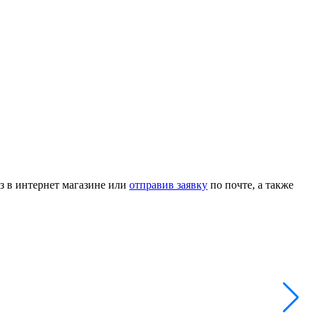
з в интернет магазине или
отправив заявку
по почте, а также
Ф
Н
А
3