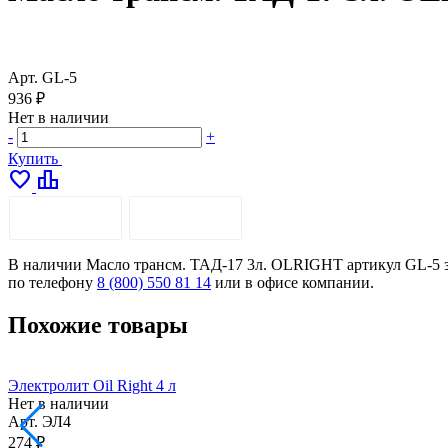
Арт.
GL-5
936 ₽
Нет в наличии
-
+
Купить
favorite
leaderboard
ОПИСАНИЕ
ДОСТАВКА
В наличии Масло трансм. ТАД-17 3л. OLRIGHT артикул GL-5 за 
по телефону
8 (800) 550 81 14
или в офисе компании.
Похожие товары
Электролит Oil Right 4 л
Нет в наличии
Арт.
ЭЛ4
274 ₽