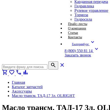
Карданная передача
Гидравлика
Рулевое управление
Тормоза
Гидросила
Прайс-листы
О компании
Статьи
Контакты
expand_more
Екатеринбург
expand_more
8 (800) 550 81 14
Заказать звонок
search
close
shopping_cart
favorite
call
bar_chart
Главная
Каталог запчастей
Аксессуары
Масло трансм. ТАД-17 3л. OLRIGHT
Масло трансм. ТАД-17 3л. O