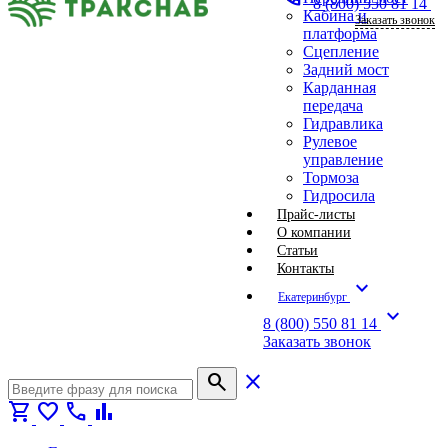
8 (800) 550 81 14
Кабина и
Заказать звонок
платформа
Сцепление
Задний мост
Карданная
передача
Гидравлика
Рулевое
управление
Тормоза
Гидросила
Прайс-листы
О компании
Статьи
Контакты
expand_more
Екатеринбург
expand_more
8 (800) 550 81 14
Заказать звонок
search
close
shopping_cart
favorite
call
bar_chart