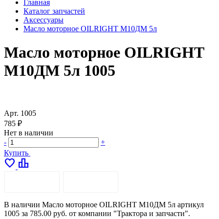
Главная
Каталог запчастей
Аксессуары
Масло моторное OILRIGHT М10ДМ 5л
Масло моторное OILRIGHT
М10ДМ 5л 1005
Арт.
1005
785 ₽
Нет в наличии
-
+
Купить
favorite
leaderboard
ОПИСАНИЕ
ДОСТАВКА
В наличии Масло моторное OILRIGHT М10ДМ 5л артикул
1005 за 785.00 руб. от компании "Трактора и запчасти".