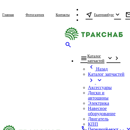
near_me
expand_more
ma
Екатеринбург
Главная
Фотогалерея
Контакты
search
Каталог
menu
expand_more
chevron_right
запчастей
chevron_left
Назад
Каталог запчастей
chevron_right
expand_more
Аксессуары
Диски и
автошины
Электрика
Навесное
оборудование
Двигатель
КПП
call
expand_
Передний мост