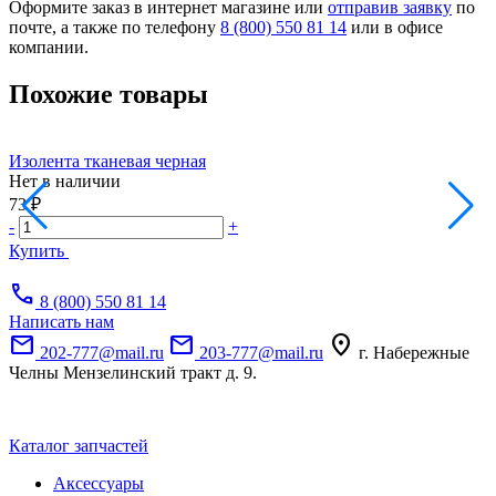
Оформите заказ в интернет магазине или
отправив заявку
по
почте, а также по телефону
8 (800) 550 81 14
или в офисе
компании.
Похожие товары
Изолента тканевая черная
В
Нет в наличии
Н
73 ₽
5
-
+
-
Купить
call
8 (800) 550 81 14
Написать нам
mail
mail
location_on
202-777@mail.ru
203-777@mail.ru
г. Набережные
Челны Мензелинский тракт д. 9.
Каталог запчастей
Аксессуары