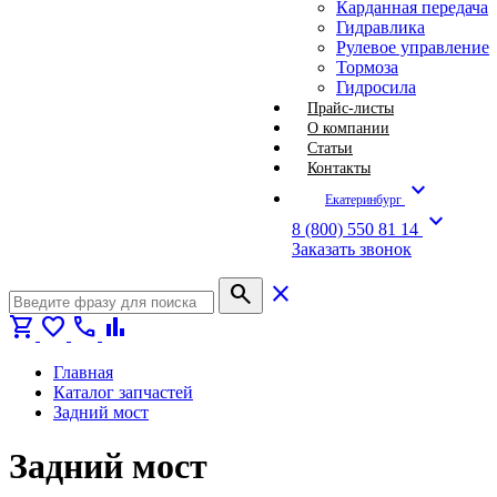
Карданная передача
Гидравлика
Рулевое управление
Тормоза
Гидросила
Прайс-листы
О компании
Статьи
Контакты
expand_more
Екатеринбург
expand_more
8 (800) 550 81 14
Заказать звонок
search
close
shopping_cart
favorite
call
bar_chart
Главная
Каталог запчастей
Задний мост
Задний мост