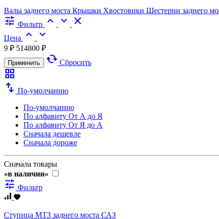
Валы заднего моста
Крышки
Хвостовики
Шестерни заднего мо
tune
expand_less
expand_more
close
Фильтр
expand_less
expand_more
Цена
9 ₽
514800 ₽
cached
Сбросить
Применить
grid_view
swap_vert
По-умолчанию
По-умолчанию
По алфавиту
От А до Я
По алфавиту
От Я до А
Сначала дешевле
Сначала дороже
Сначала товары
«в наличии»
tune
Фильтр
Ступица МТЗ заднего моста САЗ