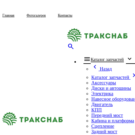
Главная
Фотогалерея
Контакты
search
menu
expand_more
che
Каталог запчастей
chevron_left
Назад
chevron_
Каталог запчастей
Аксессуары
Диски и автошины
Электрика
Навесное оборудова
Двигатель
КПП
Передний мост
Кабина и платформа
Сцепление
Задний мост