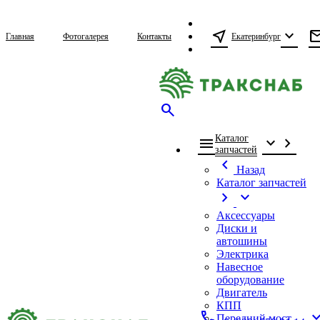
near_me
expand_more
ma
Екатеринбург
Главная
Фотогалерея
Контакты
search
Каталог
menu
expand_more
chevron_right
запчастей
chevron_left
Назад
Каталог запчастей
chevron_right
expand_more
Аксессуары
Диски и
автошины
Электрика
Навесное
оборудование
Двигатель
КПП
call
expand_
Передний мост