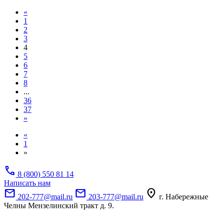
«
1
2
3
4
5
6
7
8
...
36
37
»
«
1
»
call
8 (800) 550 81 14
Написать нам
mail
mail
location_on
202-777@mail.ru
203-777@mail.ru
г. Набережные
Челны Мензелинский тракт д. 9.