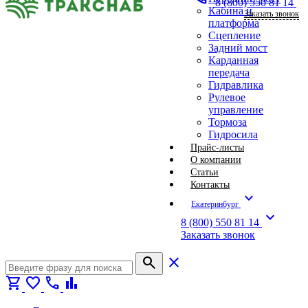
8 (800) 550 81 14
Кабина и
Заказать звонок
платформа
Сцепление
Задний мост
Карданная
передача
Гидравлика
Рулевое
управление
Тормоза
Гидросила
Прайс-листы
О компании
Статьи
Контакты
expand_more
Екатеринбург
expand_more
8 (800) 550 81 14
Заказать звонок
search
close
shopping_cart
favorite
call
bar_chart