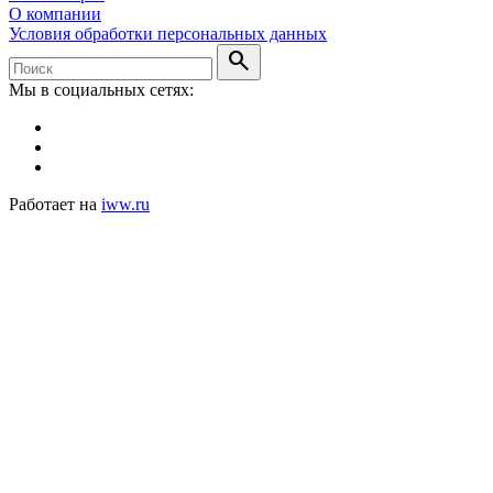
О компании
Условия обработки персональных данных
search
Мы в социальных сетях:
Работает на
iww.ru