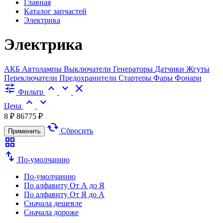
Главная
Каталог запчастей
Электрика
Электрика
АКБ
Автолампы
Выключатели
Генераторы
Датчики
Жгуты
Переключатели
Предохранители
Стартеры
Фары
Фонари
tune
expand_less
expand_more
close
Фильтр
expand_less
expand_more
Цена
8 ₽
86775 ₽
cached
Сбросить
Применить
grid_view
swap_vert
По-умолчанию
По-умолчанию
По алфавиту
От А до Я
По алфавиту
От Я до А
Сначала дешевле
Сначала дороже